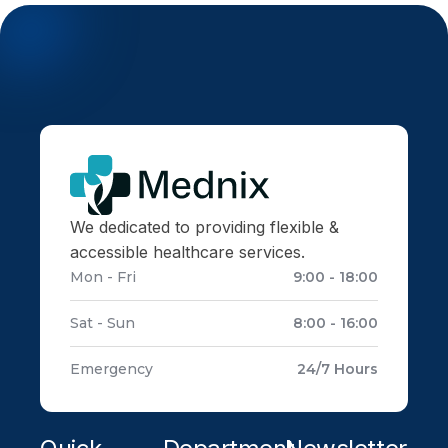
We dedicated to providing flexible &
accessible healthcare services.
Mon - Fri
9:00 - 18:00
Sat - Sun
8:00 - 16:00
Emergency
24/7 Hours