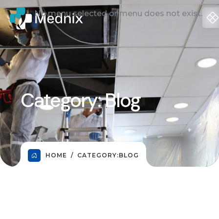
No menu selected or menu does not exist.
Category:
Blog
HOME
CATEGORY:
BLOG