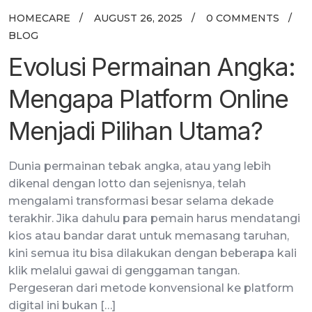
HOMECARE
AUGUST 26, 2025
0 COMMENTS
BLOG
Evolusi Permainan Angka:
Mengapa Platform Online
Menjadi Pilihan Utama?
Dunia permainan tebak angka, atau yang lebih
dikenal dengan lotto dan sejenisnya, telah
mengalami transformasi besar selama dekade
terakhir. Jika dahulu para pemain harus mendatangi
kios atau bandar darat untuk memasang taruhan,
kini semua itu bisa dilakukan dengan beberapa kali
klik melalui gawai di genggaman tangan.
Pergeseran dari metode konvensional ke platform
digital ini bukan […]