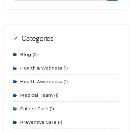
Categories
Blog
(2)
Health & Wellness
(1)
Health Awareness
(1)
Medical Team
(1)
Patient Care
(1)
Preventive Care
(1)